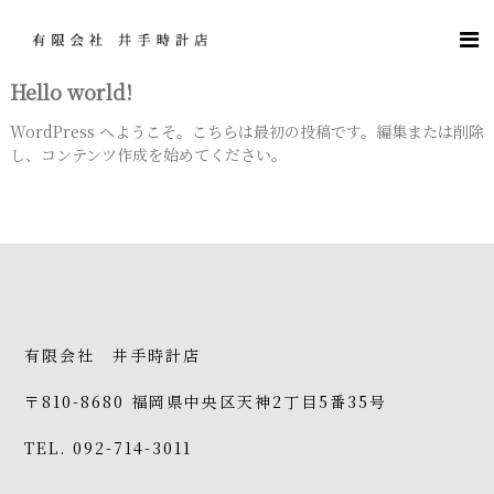
コ
ン
井
「
テ
お
手
客
ン
Hello world!
時
様
ツ
計
に
へ
WordPress へようこそ。こちらは最初の投稿です。編集または削除
愛
店
ス
し、コンテンツ作成を始めてください。
さ
キ
れ
ッ
、
高
プ
質
な
商
品
、
サ
ー
有限会社 井手時計店
ビ
ス
〒810-8680 福岡県中央区天神2丁目5番35号
を
提
TEL. 092-714-3011
供
し
、