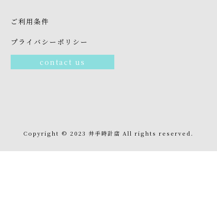
時
計
ご利用条件
を
購
プライバシーポリシー
入
い
た
contact us
だ
い
た
お
客
様
の
喜
Copyright © 2023 井手時計店 All rights reserved.
び
と
感
動
を
享
受
す
る